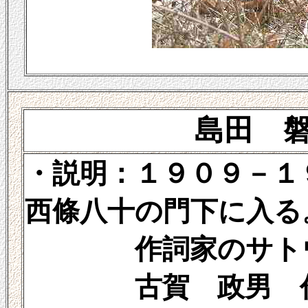
島田 磐
・説明：１９０９－
西條八十の門下に入る
作詞家のサトウ・
古賀 政男 作曲