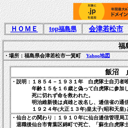
top
ＨＯＭＥ
会津若松市
福島県
福
・場所：福島県会津若松市一箕町
Yahoo地図
飯沼 
・説明：１８５４－１９３１年 白虎隊士自刃者
年齢１５を１６歳と偽って白虎隊に参加し、
死に切れず命を救われた。
明治維新後は貞雄と改名し、逓信省の通信技
１９２４年(大正１３年)皇太子(昭和天皇)と
・仙台との関わり：１９１０年に仙台逓信管理局
退職後仙台市青葉区錦町で死亡、「蘇生白虎隊士