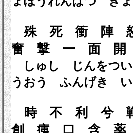
ょほうれんぱつ きょ
殊 死 衝 
奮 撃 一 面 開
しゅし じんをつ
うおう ふんげき い
時 不 利 兮 
創 痍 口 含 薬