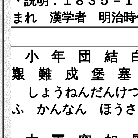
・説明：１８３５－１
まれ 漢学者 明治時
小 年 団 
艱 難 戍 堡 塞
しょうねんだん
ふ かんなん ほうさ