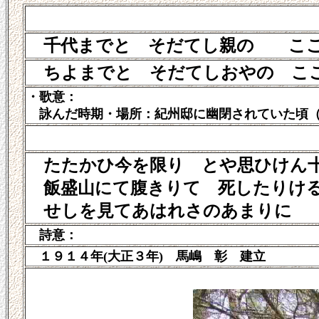
千代までと そだてし親の ここ
ちよまでと そだてしおやの ここ
・歌意：
詠んだ時期・場所：紀州邸に幽閉されていた頃（
たたかひ今を限り とや思ひけん十
飯盛山にて腹きりて 死したりけ
せしを見てあはれさのあまりに
詩意：
１９１４年(大正３年) 馬嶋 彰 建立