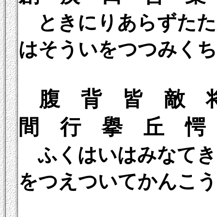
ときにりあらずたた
はそういをつつみくち
腹 背 皆 敵
間 行 擧 丘 愕
ふくはいはみなてき
をつえついてかんこう