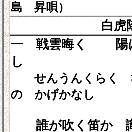
島 昇唄）
白虎
一 戦雲晦く 陽
し
せんうんくらく 
の かげかなし
誰が吹く笛か 識