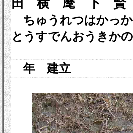
田 横 麾 下 賢
ちゅうれつはかっか
とうすでんおうきかの
年 建立