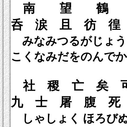
南 望 鶴
呑 涙 且 彷 徨
みなみつるがじょう
こくなみだをのんでか
社 稷 亡 
九 士 屠 腹 死
しゃしょく ほろびぬ