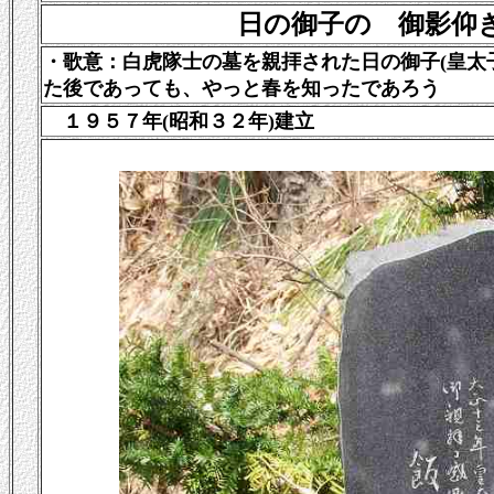
日の御子の 御影仰
・歌意：
白虎隊士の墓を親拝された日の御子
(
皇太
た後であっても、やっと春を知ったであろう
１９５７年(昭和３２年)建立