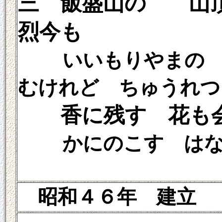
三 飯盛山の 山
烈今も
いいもりやまの い
むけれど ちゅうれつ
香に残す 花も
かにのこす はなも
昭和４６年 建立