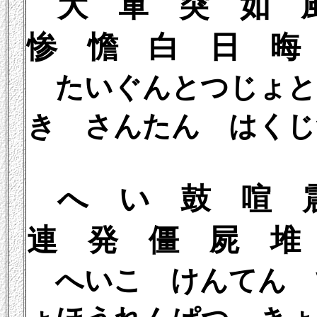
大 軍 突 
惨 憺 白 日 晦
たいぐんとつじ
き さんたん はくじ
へ い 鼓 
連 発 僵 屍 堆
へいこ けんてん 