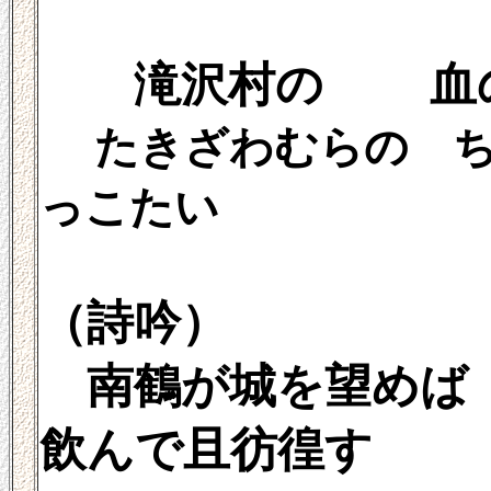
滝沢村の 血の雨
たきざわむらの ち
っこたい
（詩吟）
南鶴が城を望め
飲んで且彷徨す