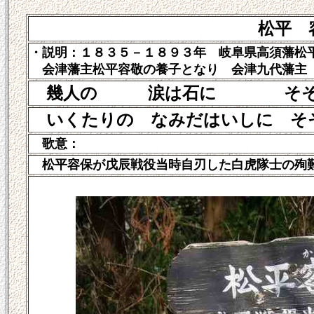
松平 
・説明：１８３５－１８９３年 岐阜県高須藩松
会津藩主松平容敬の養子となり 会津九代藩主
幾人の 涙は石に そそぐと
いくたりの なみだはいしに そ
歌意：
松平容保が戊辰戦役当時自刃した白虎隊士の殉