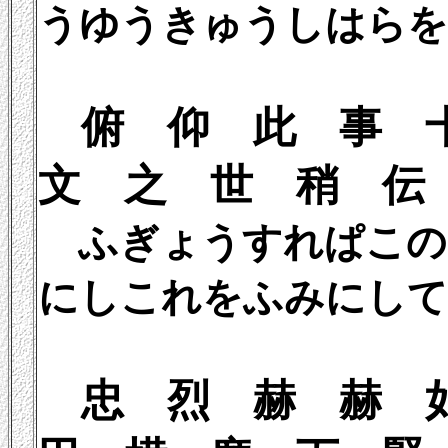
うゆうきゅうしはらを
俯 仰 此 
文 之 世 稍 伝
ふぎょうすれぱこの
にしこれをふみにして
忠 烈 赫 