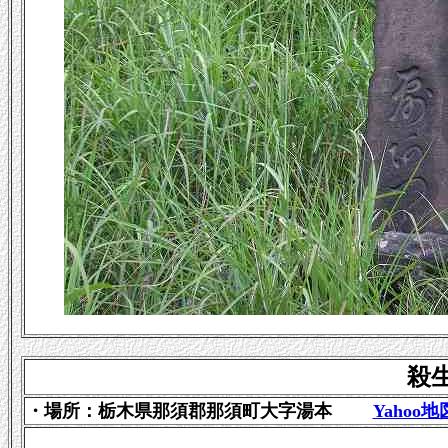
殺
・場所：栃木県那須郡那須町大字湯本
Yahoo地