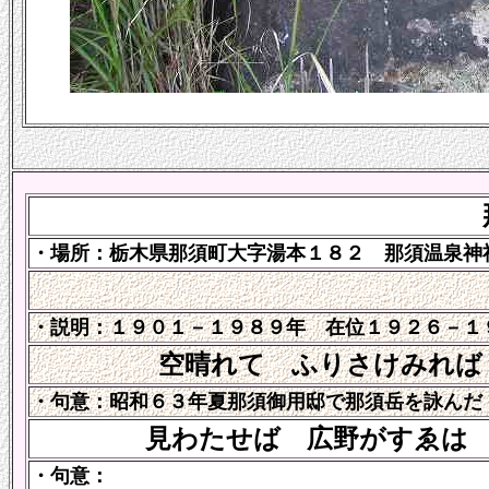
・場所：栃木県那須町大字湯本１８２ 那須温泉
・説明：１９０１－１９８９年 在位１９２６－１９
空晴れて ふりさけみれば
・句意：昭和６３年夏那須御用邸で那須岳を詠んだ
見わたせば 広野がすゑは
・句意：