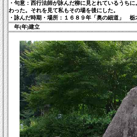
・句意：西行法師が詠んだ柳に見とれているうちに
わった。それを見て私もその場を後にした。
・
詠んだ
時期・場所：１６８９年「奥の細道」
栃
年(年)建立