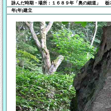
詠んだ時期・場所：１６８９年
「奥の細道」
栃木
年(年)建立