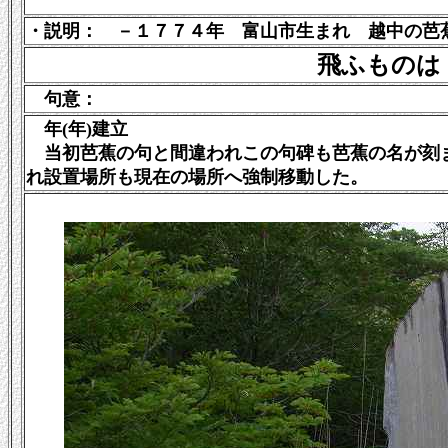
・説明：
－１７７４年 富山市生まれ 越中の芭
飛ふものは
句意：
年(年)建立
当初芭蕉の句と間違われこの句碑も芭蕉の名が刻ま
れ設置場所も現在の場所へ強制移動した。