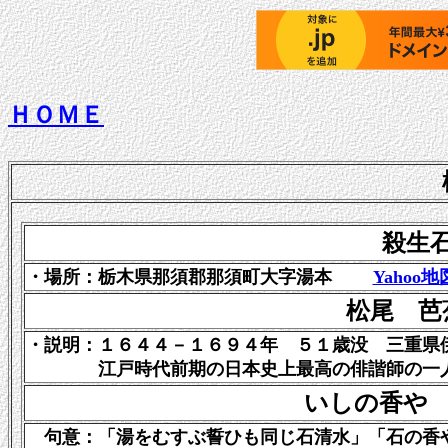
ＨＯＭＥ
殺生石
・場所：栃木県那須郡那須町大字湯本
Yahoo地
松尾 芭
・説明：
１６４４－１６９４年 ５１歳没 三重県
江戸時代前期の日本史上最高の俳諧師の一
いしの香や
句意：「湯をむすぶ誓ひも同じ石清水」「石の香