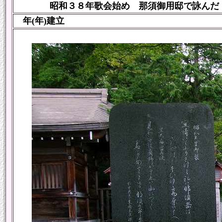
昭和３８年歌会始め 那須御用邸で詠んだ
年(年)建立