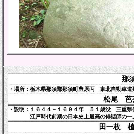
那
・場所：栃木県那須郡那須町豊原丙 東北自動車道那
松尾 芭
・説明：
１６４４－１６９４年 ５１歳没 三重県
江戸時代前期の日本史上最高の俳諧師の一
田一枚 