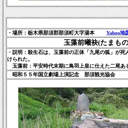
・場所：栃木県那須郡那須町大字湯本
Yahoo地
玉藻前曦袂(たまも
・説明：殺生石は、玉藻前の正体「九尾の狐」が死
けられた。
玉藻前：平安時代末期に鳥羽上皇に仕えた二尾あ
昭和５５年国立劇場上演記念 那須観光協会