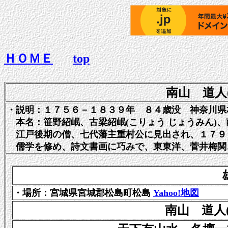
ＨＯＭＥ
top
南山 道人
・説明：１７５６－１８３９年 ８４歳没 神奈川県
本名：笹野紹岷、古梁紹岷(こりょう じょうみん)、
江戸後期の僧、七代藩主重村公に見出され、１７９３
儒学を修め、詩文書画に巧みで、東東洋、菅井梅関
・場所：宮城県宮城郡松島町松島
Yahoo!地図
南山 道人