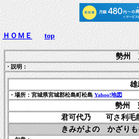
ＨＯＭＥ
top
勢州 
・説明：
雄
・場所：宮城県宮城郡松島町松島
Yahoo!地図
勢州 
君可代乃 可さ利毛能奈
きみがよの かざりものな