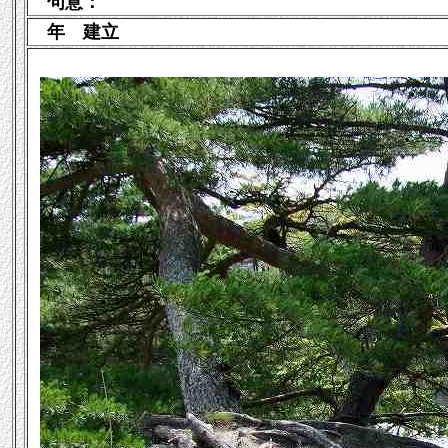
句意：
年
建立