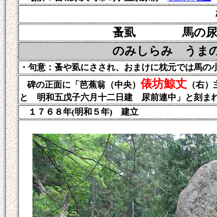
蚤虱 馬の尿する
のみしらみ うまのばり
・句意：蚤や虱にさされ、おまけに枕元では馬の
俵坊鯨丈
碑の正面に「芭蕉翁（中央）
（右）
と 明和五戊子六月十二日建 尿前連中」と刻ま
１７６８年(明和５年) 建立