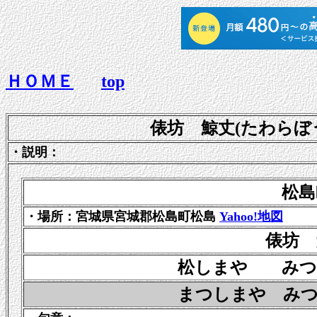
ＨＯＭＥ
top
俵坊 鯨丈(たわらぼ
・説明：
松島
・場所：宮城県宮城郡松島町松島
Yahoo!地図
俵坊 
松しまや みつよつく
まつしまや みつよつく