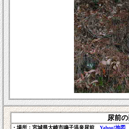
尿前の
・場所：宮城県大崎市鳴子温泉尿前
Yahoo!地図