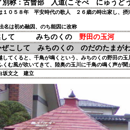
／別称：古曾部 入道(こそべ にゅうどう
は１０５８年 平安時代の歌人 ２６歳の時出家し、摂
法名は初め融因、のち能因に改称
越して みちのくの
野田の玉河
千
ぜこして みちのくの のだのたまが
してくると、千鳥が鳴くという、みちのくの野田の玉
む風が吹いてきて、陸奥の玉川に千鳥の鳴く声が聞
白坂文之 建立