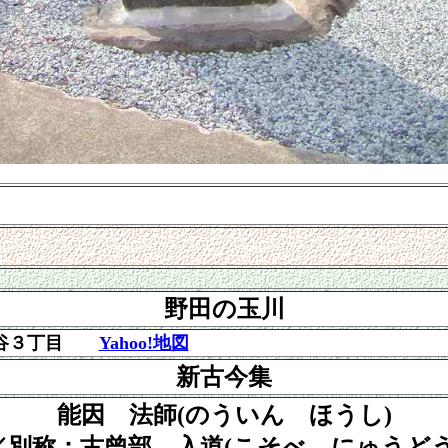
野田の玉川
ケ谷３丁目
Yahoo!地図
新古今集
能因 法師(のういん ほうし)
／別称：古曾部 入道(こそべ にゅうどう