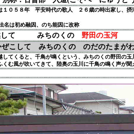
は１０５８年 平安時代の歌人 ２６歳の時出家し、摂
法名は初め融因、のち能因に改称
越して みちのくの
野田の玉河
千
ぜこして みちのくの のだのたまが
してくると、千鳥が鳴くという、みちのくの野田の玉
む風が吹いてきて、陸奥の玉川に千鳥の鳴く声が聞