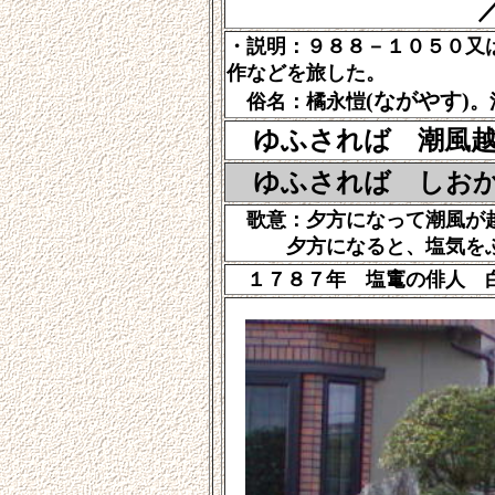
・説明：９８８－１０５０又
作などを旅した。
(ながやす)
俗名：橘永愷
。
ゆふされば 潮風
ゆふされば しおか
歌意：夕方になって潮風が越
夕方になると、塩気をふく
１７８７年 塩竃の俳人 