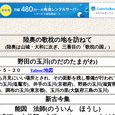
陸奥の歌枕の地を訪ねて
(陸奥は山城・大和に次ぎ、三番目の「歌枕の国」)
野田の玉川(のだのたまがわ)
１－５－２０
Yahoo!地図
ち月見にいい場所とされ、その面影を残し整備が行われ
川(塩竈市)、井手の玉川(京都府)、野路の玉川(滋賀県
布の玉川(東京都)、玉川の里(大阪府三島の玉川)
新古今集
能因 法師(のういん ほうし)