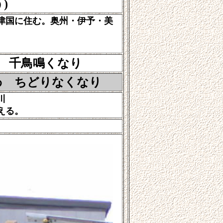
)
津国に住む。奥州・伊予・美
鳥鳴くなり
わ
ちどりなくなり
川
える。