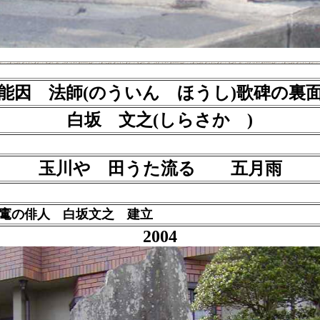
能因 法師(のういん ほうし)歌碑の裏
白坂 文之(しらさか )
玉川や 田うた流るゝ 五月雨
塩竃の俳人
白坂
文之 建立
2004