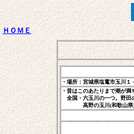
ＨＯＭＥ
・場所：宮城県塩竃市玉川
・昔はこのあたりまで潮が満
全国・六玉川の一つ。野田の玉
高野の玉川(和歌山県)、調