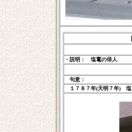
・説明： 塩竃の俳人
句意：
１７８７年(天明７年) 