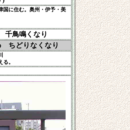
津国に住む。奥州・伊予・美
鳥鳴くなり
わ
ちどりなくなり
川
える。