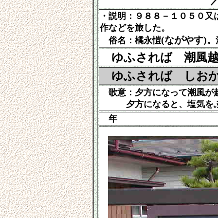
・説明：９８８－１０５０又
作などを旅した。
(ながやす)
俗名：橘永愷
。
ゆふされば 潮風
ゆふされば しおか
歌意：夕方になって潮風が越
夕方になると、塩気をふく
年